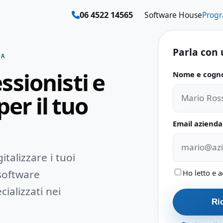
06 4522 14565
Software House
Prog
Parla con 
MA
sionisti e
Nome e cogn
Non compilar
per il tuo
Email azienda
talizzare i tuoi
 software
Ho letto e a
cializzati nei
Ric