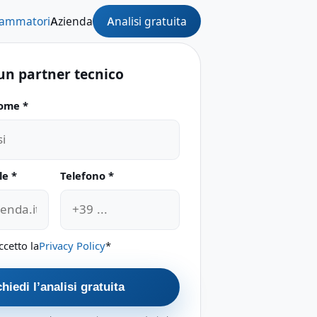
Analisi gratuita
rammatori
Azienda
un partner tecnico
ome *
e questo campo
le *
Telefono *
ccetto la
Privacy Policy
*
hiedi l’analisi gratuita