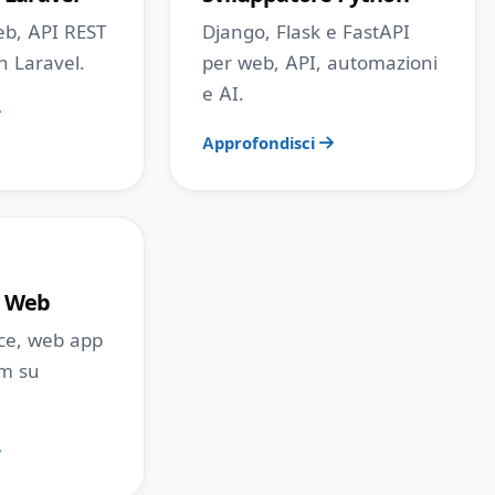
eb, API REST
Django, Flask e FastAPI
n Laravel.
per web, API, automazioni
e AI.
Approfondisci
e Web
rce, web app
om su