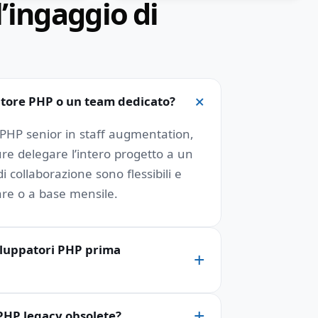
’ingaggio di
patore PHP o un team dedicato?
PHP senior in staff augmentation,
re delegare l’intero progetto a un
i collaborazione sono flessibili e
ware o a base mensile.
iluppatori PHP prima
i PHP legacy obsolete?