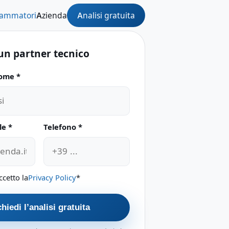
Analisi gratuita
rammatori
Azienda
un partner tecnico
ome *
e questo campo
le *
Telefono *
ccetto la
Privacy Policy
*
hiedi l’analisi gratuita