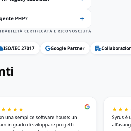
orgente PHP?
IDABILITÀ CERTIFICATA E RICONOSCIUTA
ISO/IEC 27017
Google Partner
Collaborazion
nti
★★★★★
★★★
n una semplice software house: un
Syrus è 
am in grado di sviluppare progetti
all’avan