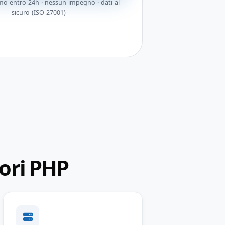
o entro 24h · nessun impegno · dati al
sicuro (ISO 27001)
ori PHP