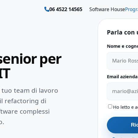
06 4522 14565
Software House
Prog
Parla con 
Nome e cogn
Non compilar
enior per
IT
Email azienda
el tuo team di lavoro
l refactoring di
Ho letto e a
oftware complessi
o.
Ric