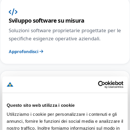
Sviluppo software su misura
Soluzioni software proprietarie progettate per le
specifiche esigenze operative aziendali.
Approfondisci
Consulenza Informatica
Advisory strategico per la pianificazione
Questo sito web utilizza i cookie
tecnologica e la sicurezza dei sistemi IT.
Utilizziamo i cookie per personalizzare i contenuti e gli
annunci, fornire le funzioni dei social media e analizzare il
Approfondisci
nostro traffico. Inoltre forniamo informazioni sul modo in