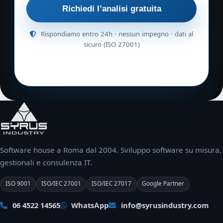
Richiedi l’analisi gratuita
Rispondiamo entro 24h · nessun impegno · dati al
sicuro (ISO 27001)
Software house a Roma dal 2004. Sviluppo software su misura,
gestionali e consulenza IT.
ISO 9001
ISO/IEC 27001
ISO/IEC 27017
Google Partner
06 4522 14565
WhatsApp
info@syrusindustry.com