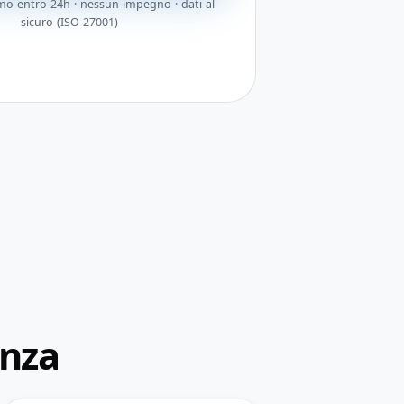
o entro 24h · nessun impegno · dati al
sicuro (ISO 27001)
enza