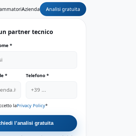
Analisi gratuita
rammatori
Azienda
un partner tecnico
ome *
e questo campo
le *
Telefono *
ccetto la
Privacy Policy
*
hiedi l’analisi gratuita