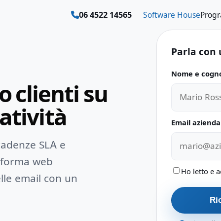
06 4522 14565
Software House
Prog
Parla con 
Nome e cogn
Non compilar
o clienti su
atività
Email azienda
 scadenze SLA e
taforma web
Ho letto e a
lle email con un
Ric